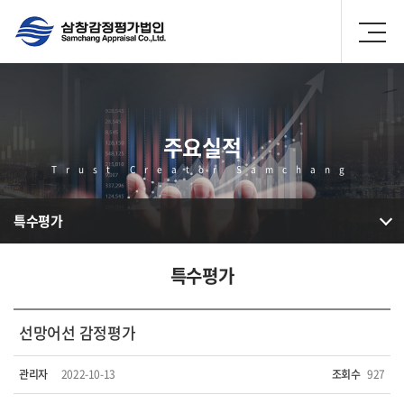
주요실적
Trust Creator Samchang
특수평가
특수평가
선망어선 감정평가
관리자
2022-10-13
조회수
927