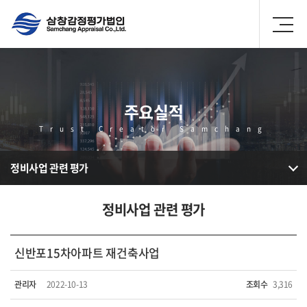
주요실적
Trust Creator Samchang
정비사업 관련 평가
정비사업 관련 평가
신반포15차아파트 재건축사업
관리자
2022-10-13
조회수
3,316