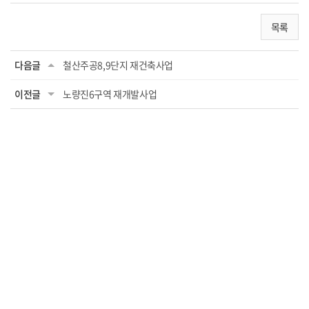
목록
다음글
철산주공8,9단지 재건축사업
이전글
노량진6구역 재개발사업